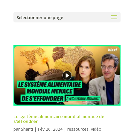
Sélectionner une page
Le système alimentaire mondial menace de
s’effondrer
par
Shanti
|
Fév 26, 2024
|
ressources
,
vidéo